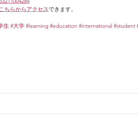
53211004284
こちらからアクセス
できます。
学生
#大学
#learning
#education
#international
#student