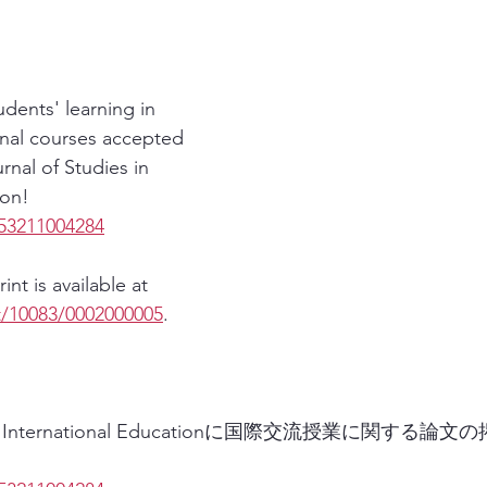
dents' learning in 
onal courses accepted 
rnal of Studies in 
ion!
53211004284
nt is available at 
et/10083/0002000005
.
dies in International Educationに国際交流授業に関す