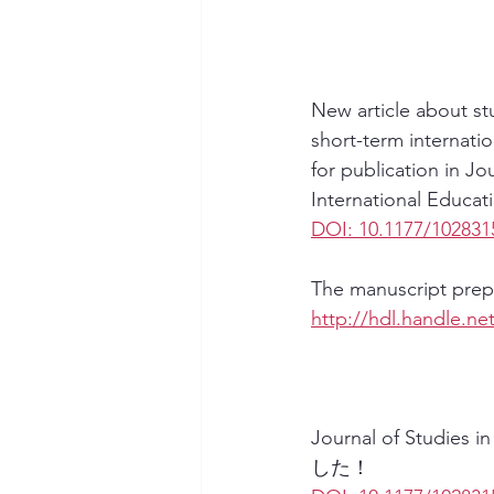
New article about stu
short-term internati
for publication in Jou
International Educat
DOI: 10.1177/102831
The manuscript prepri
http://hdl.handle.n
Journal of Stu
した！