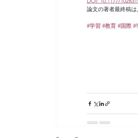
DOI: 10.1177/102831
論文の著者最終稿は
#学習
#教育
#国際
#