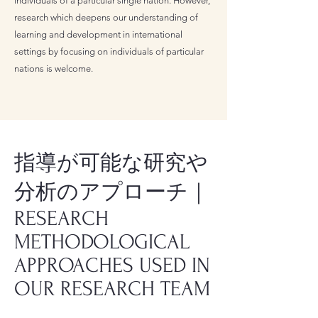
individuals of a particular single nation. However,
research which deepens our understanding of
learning and development in international
settings by focusing on individuals of particular
nations is welcome.
指導が可能な研究や
分析のアプローチ｜
RESEARCH
METHODOLOGICAL
APPROACHES USED IN
OUR RESEARCH TEAM