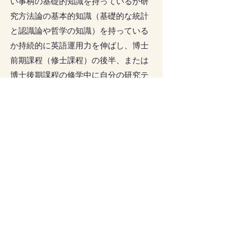
い事柄の基礎的知識を持っているか研
究方法論の基本的知識（基礎的な統計
と認識論や哲学の知識）を持っている
か持続的に英語運用力を伸ばし、博士
前期課程（修士課程）の後半、または
博士後期課程の修学中に自分の研究テ
ーマについて国際学会での発表をする
意思があるか研究計画がまとまったこ
ちらのフォームへ入力して櫻井
（
sakurai@hiroshima-u.ac.jp
）にメール
で連絡をしてください。なお、ありが
たいことに多数の入学希望者からお問
い合わせをいただいております。全て
の学生を受け入れることはできません
ので、どうしても日本で学びたいとい
う方は他の研究室もご検討ください。