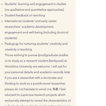
Students' learning and engagement in studies
(via qualitative and quantitative approaches)
Student feedback on teaching
International students' and early career
researchers' academic development,
engagement and well-being (including doctoral
students)
Pedagogy for nurturing students' creativity and
creativity in teaching
Those wishing to pursue (post)graduate studies
or to study as a research student (kenkyusei) at
Hiroshima University are welcome. I will ask for
your personal details and academic records later.
If you are a researcher with a doctorate and
thinking to work as a postdoctoral researcher,
please do not hesitate to email me.
N.B.
I feel
reluctant to supervise research projects which
exclusively attempt to reveal the characteristics of