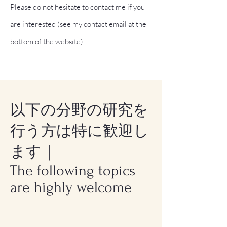
Please do not hesitate to contact me if you
are interested (see my contact email at the
bottom of the website).
以下の分野の研究を
行う方は特に歓迎し
ます
｜
The following topics
are highly welcome