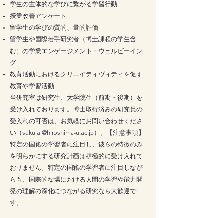
学生の主体的な学びに繋がる学習行動
授業改善アンケート
留学生の学びの質的、量的評価
留学生や国際若手研究者（博士課程の学生含
む）の学業エンゲージメント・ウェルビーイン
グ
教育活動におけるクリエイティヴィティを促す
教育や学習活動
当研究室は研究生、大学院生（前期・後期）を
受け入れております。博士取得済みの研究員の
受入れの可否は、お気軽にお問い合わせくださ
い（
sakurai@hiroshima-u.ac.jp
）。【注意事項】
特定の国籍の学習者に注目し、彼らの特徴のみ
を明らかにする研究計画は積極的に受け入れて
おりません。特定の国籍の学習者に注目しなが
らも、国際的な場における人間の学習や能力開
発の理解の深化につながる研究なら大歓迎で
す。