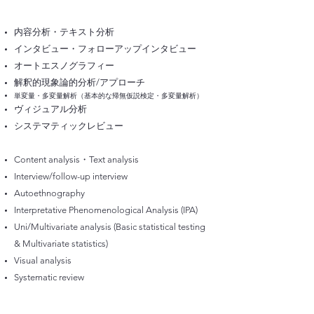
内容分析・テキスト分析
インタビュー・フォローアップインタビュー
オートエスノグラフィー
解釈的現象論的分析/アプローチ
単変量・多変量解析（基本的な帰無仮説検定・多変量解析）
ヴィジュアル分析
システマティックレビュー
Content analysis・Text analysis
Interview/follow-up interview
Autoethnography
Interpretative Phenomenological Analysis (IPA)
Uni/Multivariate analysis (Basic statistical testing
& Multivariate statistics)
Visual analysis
Systematic review