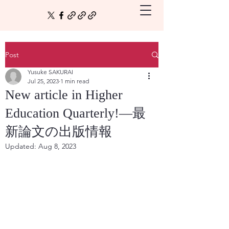
Post
Yusuke SAKURAI
Jul 25, 2023
1 min read
New article in Higher
Education Quarterly!—最
新論文の出版情報
Updated:
Aug 8, 2023