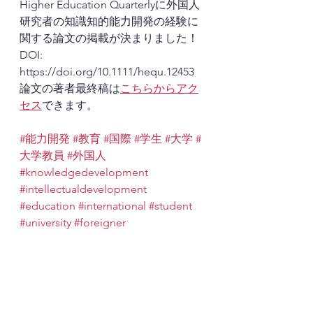
Higher Education Quarterlyに外国人
研究者の知識知的能力開発の経験に
関する論文の掲載が決まりました！
DOI: 
https://doi.org/10.1111/hequ.12453  
論文の著者最終稿は
こちらからアク
セス
できます。
#能力開発
#教育
#国際
#学生
#大学
#
大学教員
#外国人
#knowledgedevelopment
#intellectualdevelopment
#education
#international
#student
#university
#foreigner