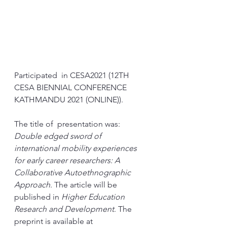
Participated  in CESA2021 (12TH 
CESA BIENNIAL CONFERENCE 
KATHMANDU 2021 (ONLINE)).
The title of  presentation was: 
Double edged sword of 
international mobility experiences 
for early career researchers: A 
Collaborative Autoethnographic 
Approach
. The article will be 
published in 
Higher Education 
Research and Development
. The 
preprint is available at 