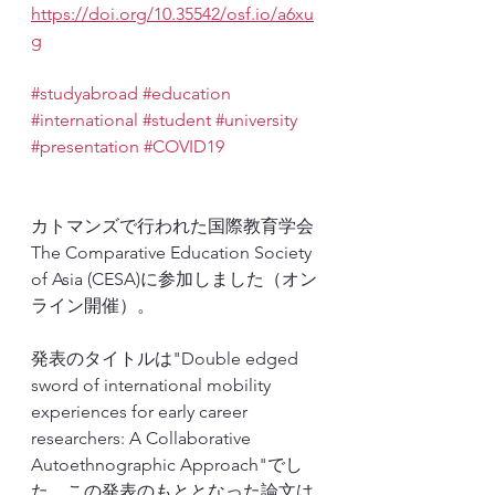
https://doi.org/10.35542/osf.io/a6xu
g
#studyabroad
#education
#international
#student
#university
#presentation
#COVID19
カトマンズで行われた国際教育学会
The Comparative Education Society 
of Asia (CESA)に参加しました（オン
ライン開催）。
発表のタイトルは"Double edged 
sword of international mobility 
experiences for early career 
researchers: A Collaborative 
Autoethnographic Approach"でし
た。この発表のもととなった論文は