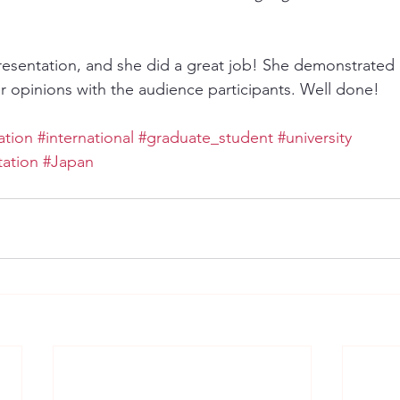
 
 presentation, and she did a great job! She demonstrated 
er opinions with the audience participants. Well done!
ation
#international
#graduate_student
#university
ation
#Japan