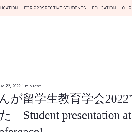
LICATION
FOR PROSPECTIVE STUDENTS
EDUCATION
OUR
ug 22, 2022
1 min read
んが留学生教育学会202
udent presentation at 
ference!